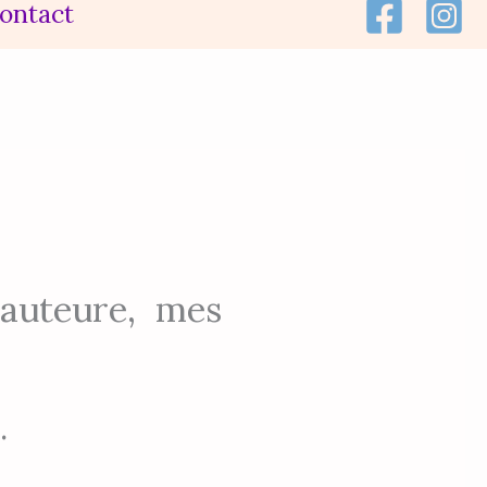
ontact
d’auteure, mes
.