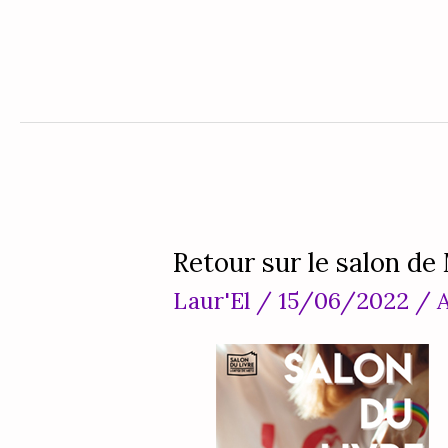
Retour sur le salon de
Retour
Laur'El
/
15/06/2022
/
A
sur
le
salon
de