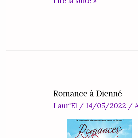
Lire la suite »
Romance à Dienné
Romance
Laur'El
/
14/05/2022
/
A
à
Dienné