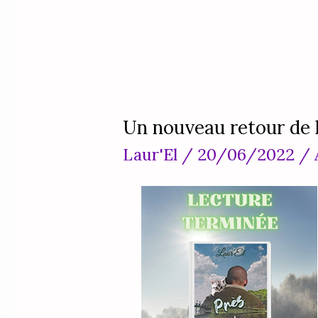
Un nouveau retour de l
Un
Laur'El
/
20/06/2022
/
nouveau
retour
de
lecture
pour
Près