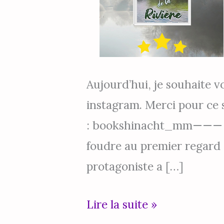
de
la
Rivière
Aujourd’hui, je souhaite 
instagram. Merci pour ce s
: bookshinacht_mm——— Souv
foudre au premier regard e
protagoniste a […]
Lire la suite »