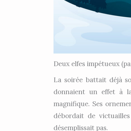
Deux elfes impétueux (par
La soirée battait déjà s
donnaient un effet à la
magnifique. Ses ornemen
débordait de victuaille
désemplissait pas.