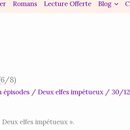
er
Romans
Lecture Offerte
Blog
C
(6/8)
n épisodes
/
Deux elfes impétueux
/
30/1
 « Deux elfes impétueux ».