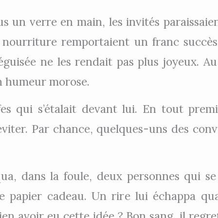
ous un verre en main, les invités paraissaie
a nourriture remportaient un franc succès.
éguisée ne les rendait pas plus joyeux. Au 
on humeur morose.
es qui s’étalait devant lui. En tout premi
 l’éviter. Par chance, quelques-uns des con
rqua, dans la foule, deux personnes qui se
de papier cadeau. Un rire lui échappa qu
en avoir eu cette idée ? Bon sang, il regret