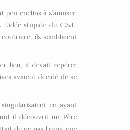
nt peu enclins à s’amuser.
 L’idée stupide du C.S.E.
contraire, ils semblaient
er lieu, il devait repérer
vives avaient décidé de se
 singularisaient en ayant
and il découvrit un Père
tait de ne pas l’avoir eue